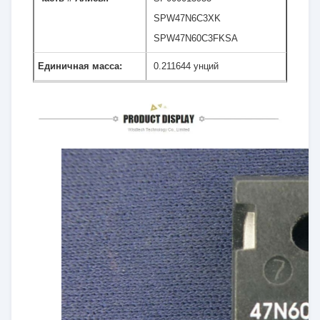
SPW47N6C3XK
SPW47N60C3FKSA
Единичная масса:
0.211644 унций