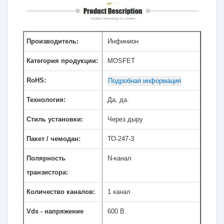
Производитель:
Инфинион
Категория продукции:
MOSFET
RoHS:
Подробная информация
Технология:
Да, да.
Стиль установки:
Через дыру
Пакет / чемодан:
ТО-247-3
Полярность
N-канал
транзистора:
Количество каналов:
1 канал
Vds - напряжение
600 В