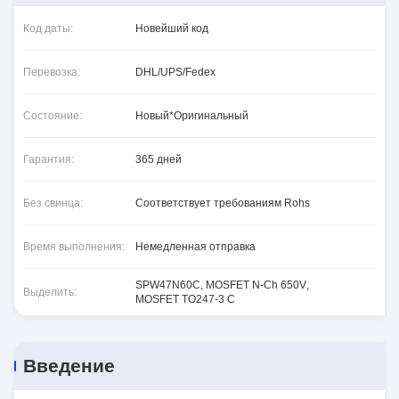
Код даты:
Новейший код
Перевозка:
DHL/UPS/Fedex
Состояние:
Новый*Оригинальный
Гарантия:
365 дней
Без свинца:
Соответствует требованиям Rohs
Время выполнения:
Немедленная отправка
SPW47N60C
,
MOSFET N-Ch 650V
,
Выделить:
MOSFET TO247-3 С
Введение