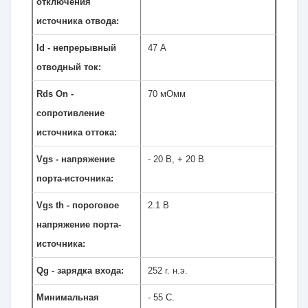
отключения
источника отвода:
Id - непрерывный
47 А
отводный ток:
Rds On -
70 мОмм
сопротивление
источника оттока:
Vgs - напряжение
- 20 В, + 20 В
порта-источника:
Vgs th - пороговое
2.1 В
напряжение порта-
источника:
Qg - зарядка входа:
252 г. н.э.
Минимальная
- 55 C.