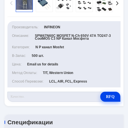
Производитель:
INFINEON
Описание:
SPW47N60C MOSFET N-Ch 650V 47A TO247-3
CoolMOS C3 NP Канал Мосфета
Категория:
N P канал Mosfet
В-Запас:
500 шт.
Цена:
Email us for details
Метод Оплаты:
T/T, Western Union
Способ Перевозки:
LCL, AIR, FCL, Express
RFQ
Спецификации