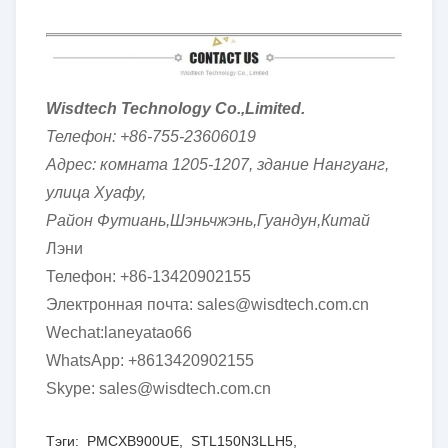
Wisdtech Technology Co.,Limited.
Телефон: +86-755-23606019
Адрес: комната 1205-1207, здание Нангуанг,
улица Хуафу,
Район Футиань,Шэньчжэнь,Гуандун,Китай
Лэни
Телефон: +86-13420902155
Электронная почта: sales@wisdtech.com.cn
Wechat:laneyatao66
WhatsApp: +8613420902155
Skype: sales@wisdtech.com.cn
Тэги:
PMCXB900UE
,
STL150N3LLH5
,